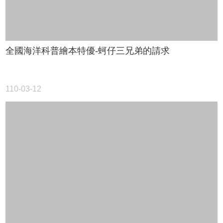
料
開
放
宣
告
全國海洋科普繪本特優-蚵仔三兄弟的請求
隱
私
權
110-03-12
宣
告
資
訊
安
全
政
策