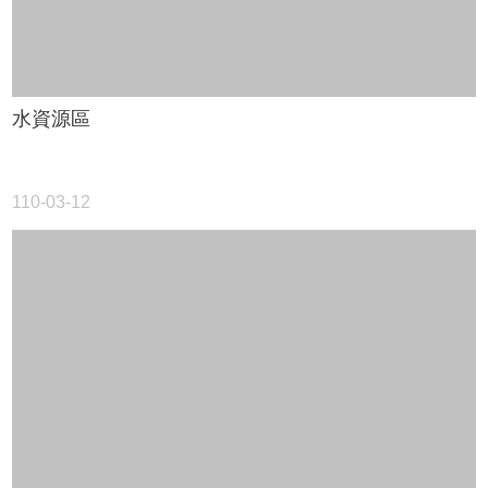
育
網
雲
林
縣
水資源區
資
訊
入
110-03-12
口
網
English
網
站
管
理
網
站
資