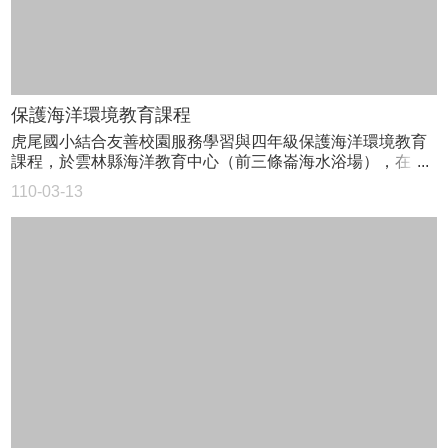
結
回
首
頁
保護海洋環境教育課程
虎尾國小結合友善校園服務學習與四年級保護海洋環境教育
網
課程，於雲林縣海洋教育中心（前三條崙海水浴場），在
站
TAMEE（台灣海洋環境教育推廣協會）的協助之下，四年級
導
110-03-13
師生完成了海洋教育結合服務學習，四年級師生共同用身體
覽
力行的方式，為海洋營造出更友善的環境。
雲
林
縣
政
府
雲
林
縣
教