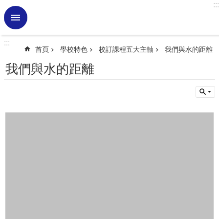
:::
跳到主要內容區塊
進
階
搜
:::
尋
首頁
學校特色
校訂課程五大主軸
我們與水的距離
熱
我們與水的距離
門
關
鍵
字
學
校
訊
息
認
識
虎
小