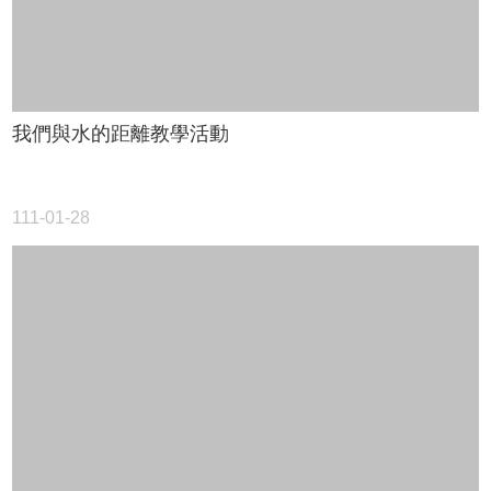
學
校
組
織
E
我們與水的距離教學活動
化
校
務
111-01-28
學
校
特
色
校
園
成
果
相
關
連