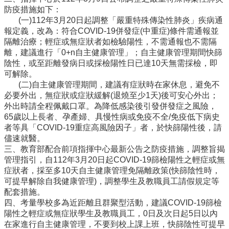
學
防疫措施如下：
校
(一)112年3月20日起調整「嚴重特殊傳染性肺炎」疾病通
組
報定義，改為：符合COVID-19併發症(中重症)條件需通報並
織
隔離治療；輕症或無症狀者如檢驗陽性，不需通報也不需隔
離，建議進行「0+n自主健康管理」；自主健康管理期間快篩
E
化
陰性，或至距離發病日或採檢陽性日已達10天無需採檢，即
校
可解除。
務
(二)自主健康管理期間，建議有症狀時在家休息，避免不
必要外出，無症狀或症狀緩解(退燒至少1天)後可安心外出；
學
外出時請全程佩戴口罩。為降低感染後引發併發症之風險，
校
65歲以上長者、孕產婦、具慢性病或免疫不全/免疫低下病史
特
者等具「COVID-19重症高風險因子」者，於快篩陽性後，請
色
儘速就醫。
三、教育部配合前項指揮中心最新公告之防疫措施，調整旨揭
校
管理指引，自112年3月20日起COVID-19篩檢陽性之輕症或無
園
症狀者，採至多10天自主健康管理免隔離政策(快篩陰性時，
成
可提早解除自我健康管理)，調整學生及教職員工請假規定等
果
配套措施。
四、考量學校多為近距離且群聚型活動，建議COVID-19篩檢
相
陽性之輕症或無症狀學生及教職員工，0日及次日起5日以內
關
在家進行自主健康管理，不要到校上課上班，快篩陰性可提早
連