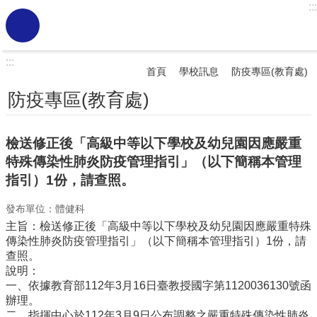
:::
跳到主要內容區塊
進
階
搜
:::
尋
首頁
學校訊息
防疫專區(教育處)
熱
防疫專區(教育處)
門
關
鍵
檢送修正後「高級中等以下學校及幼兒園因應嚴重
字
特殊傳染性肺炎防疫管理指引」（以下簡稱本管理
學
指引）1份，請查照。
校
訊
發布單位：體健科
息
主旨：檢送修正後「高級中等以下學校及幼兒園因應嚴重特殊
傳染性肺炎防疫管理指引」（以下簡稱本管理指引）1份，請
認
查照。
識
說明：
虎
一、依據教育部112年3月16日臺教授國字第1120036130號函
小
辦理。
二、指揮中心於112年3月9日公布調整之嚴重特殊傳染性肺炎