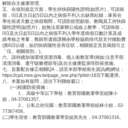
解除自主健康管理。
結
五、在假別規定方面，學生持快篩陽性證明(如照片)，可請病
假，0日及次日起5日以內之病假不列入出缺席紀錄；家長在
回
學生前述天數之病假期間，可請防疫照顧假。教職員工持快篩
首
陽性證明(如照片)，如無法居家辦公或線上教學，可請病假，
頁
0日及次日起5日以內之病假不列入學年度病假日數計算及成
績考核之考量，教師所遺留課務由學校協助排代並支付鐘點費
網
(第6日以後，如仍快篩陽性並有症狀，相關規定見旨揭指引之
站
「伍、相關假別」)。
導
六、請持續加強環境清潔消毒、個人衛教宣導(例如:注意手部
覽
清潔消毒、遵守咳嗽禮節等)及自主健康監測等防疫措施。
七、旨案配合修正相關QA，請至本部學校衛生資訊網(網址：
雲
https://cpd.moe.gov.tw/page_one.php?pltid=183)下載運用。
林
八、本案如有疑問，請洽下列聯絡窗口：
縣
(一)校園防疫措施：
政
１、高級中等以下學校：教育部國教署學安組陳小
府
姐，04-37061357。
雲
２、公私立幼兒園：教育部國教署學前組林小姐，02-
林
77367458。
縣
(二)學生宿舍：教育部國教署學安組吳先生，04-37061316。
教