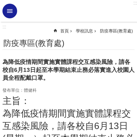
:::
跳到主要內容區塊
進
階
搜
:::
尋
首頁
學校訊息
防疫專區(教育處)
熱
防疫專區(教育處)
門
關
鍵
為降低疫情期間實施實體課程交互感染風險，請各
字
校自6月13日起至本學期結束止務必落實進入校園人
學
員全程配戴口罩。
校
訊
發布單位：體健科
息
主旨：
認
為降低疫情期間實施實體課程交
識
虎
互感染風險，請各校自6月13日
小