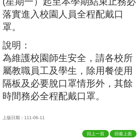
(星期一）起至本學期結束止務必
學
校
落實進入校園人員全程配戴口
組
織
罩。
E
化
說明：
校
務
為維護校園師生安全，請各校所
學
屬教職員工及學生，除用餐使用
校
特
隔板及必要脫口罩情形外，其餘
色
時間務必全程配戴口罩。
校
園
成
果
上版日期：111-06-11
相
關
回上一頁
回最上面
連