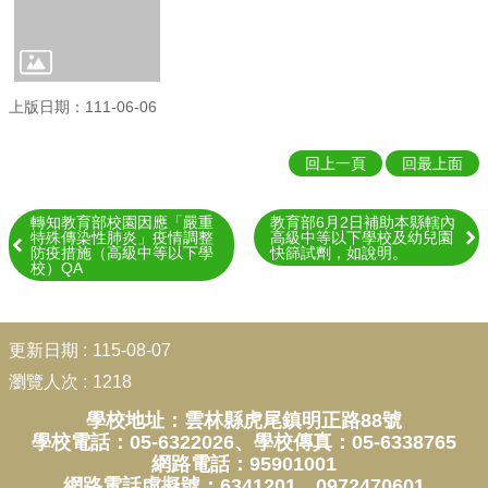
結
回
首
上版日期：111-06-06
頁
網
回上一頁
回最上面
站
導
轉知教育部校園因應「嚴重
教育部6月2日補助本縣轄內
覽
特殊傳染性肺炎」疫情調整
高級中等以下學校及幼兒園
防疫措施（高級中等以下學
快篩試劑，如說明。
校）QA
雲
林
縣
:::
政
更新日期
115-08-07
府
瀏覽人次
1218
雲
學校地址：雲林縣虎尾鎮明正路88號
林
學校電話：05-6322026、學校傳真：05-6338765
縣
網路電話：95901001
教
網路電話虛擬號：6341201、0972470601