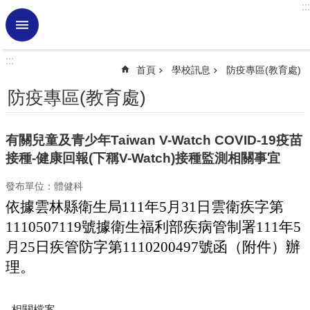
:::
跳到主要內容區塊
進
階
搜
:::
尋
首頁
學校訊息
防疫專區(教育處)
熱
防疫專區(教育處)
門
關
鍵
有關兒童及青少年Taiwan V-Watch COVID-19疫苗
字
接種-健康回報(下稱V-Watch)接種監測相關事宜
學
發布單位：體健科
校
訊
依據雲林縣衛生局111年5月31日雲衛疾字第
息
1110507119號
據
衛生福利部疾病管制署111年5
認
月25日疾管防字第1110200497號函（附件）辦
識
理。
虎
小
相關檔案