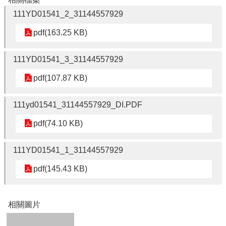
學
校
111YD01541_2_31144557929
組
pdf(163.25 KB)
織
E
111YD01541_3_31144557929
化
校
pdf(107.87 KB)
務
學
111yd01541_31144557929_DI.PDF
校
pdf(74.10 KB)
特
色
111YD01541_1_31144557929
校
園
pdf(145.43 KB)
成
果
相
相關圖片
關
連