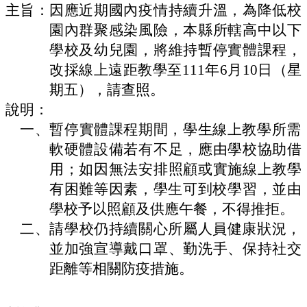
學
主旨：
因應近期國內疫情持續升溫，為降低校
校
園內群聚感染風險，本縣所轄高中以下
組
織
學校及幼兒園，將維持暫停實體課程，
改採線上遠距教學至111年6月10日（星
E
化
期五），請查照。
校
說明：
務
一、
暫停實體課程期間，學生線上教學所需
學
軟硬體設備若有不足，應由學校協助借
校
用；如因無法安排照顧或實施線上教學
特
色
有困難等因素，學生
可到校學習，並由
學校予以照顧及供應午餐，不得推拒。
校
園
二、
請學校仍持續關心所屬人員健康狀況，
成
並加強宣導戴口罩、勤洗手、保持社交
果
距離等相關防疫措施。
相
關
連