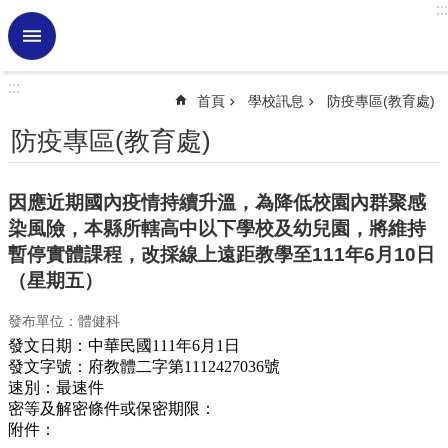
:::
跳到主要內容區塊
進
階
搜
:::
尋
首頁
學校訊息
防疫專區(教育處)
熱
防疫專區(教育處)
門
關
鍵
因應近期國內疫情持續升溫，為降低校園內群聚感
字
染風險，本縣所轄高中以下學校及幼兒園，將維持
學
暫停實體課程，改採線上遠距教學至111年6月10日
校
（星期五）
訊
息
發布單位：體健科
發文日期：
中華民國111年6月1日
認
發文字號：
府教體二字第1112427036號
識
速別：
最速件
虎
密等及解密條件或保密期限：
小
附件：