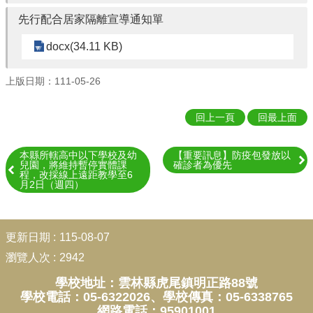
育
網
先行配合居家隔離宣導通知單
雲
docx(34.11 KB)
林
縣
上版日期：111-05-26
資
訊
入
回上一頁
回最上面
口
網
本縣所轄高中以下學校及幼
【重要訊息】防疫包發放以
兒園，將維持暫停實體課
確診者為優先
English
程，改採線上遠距教學至6
月2日（週四）
網
站
:::
管
更新日期
115-08-07
理
瀏覽人次
2942
網
學校地址：雲林縣虎尾鎮明正路88號
站
學校電話：05-6322026、學校傳真：05-6338765
資
網路電話：95901001