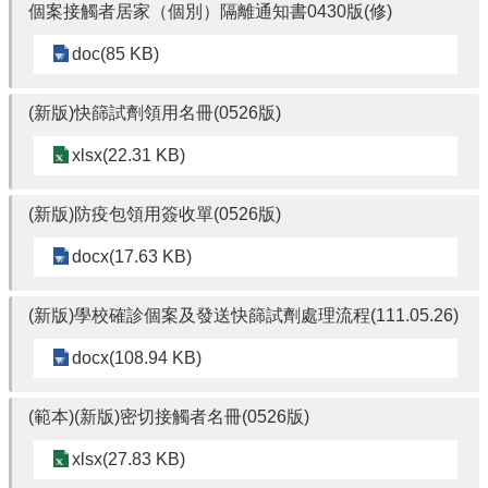
個案接觸者居家（個別）隔離通知書0430版(修)
結
doc(85 KB)
回
首
(新版)快篩試劑領用名冊(0526版)
頁
xlsx(22.31 KB)
網
站
導
(新版)防疫包領用簽收單(0526版)
覽
docx(17.63 KB)
雲
林
縣
(新版)學校確診個案及發送快篩試劑處理流程(111.05.26)
政
docx(108.94 KB)
府
雲
(範本)(新版)密切接觸者名冊(0526版)
林
縣
xlsx(27.83 KB)
教