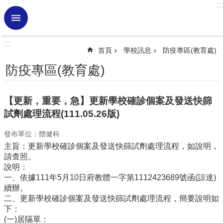
:::
跳到主要內容區塊
進
階
搜
:::
尋
首頁
學校訊息
防疫專區(教育處)
熱
防疫專區(教育處)
門
關
鍵
【更新，重要，急】更新學校確診個案及發送快篩
字
試劑處理流程(111.05.26版)
學
發布單位：體健科
校
訊
主旨：更新學校確診個案及發送快篩試劑處理流程，如說明，
息
請查照。
說明：
認
一、依據111年5月10日府教體一字第1112423689號函(諒達)
識
續辦。
虎
二、更新學校確診個案及發送快篩試劑處理流程，簡要說明如
小
下：
(一)居隔單：