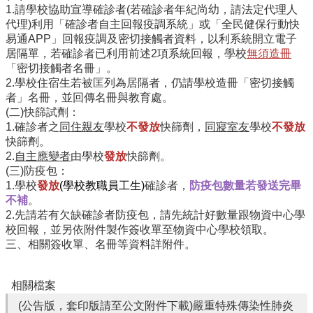
學
1.請學校協助宣導確診者(若確診者年紀尚幼，請法定代理人
校
代理)利用「確診者自主回報疫調系統」或「全民健保行動快
組
易通APP」回報疫調及密切接觸者資料，以利系統開立電子
織
居隔單，若確診者已利用前述2項系統回報，學校
無須造冊
「密切接觸者名冊」。
E
2.學校住宿生若被匡列為居隔者，仍請學校造冊「密切接觸
化
者」名冊，並回傳名冊與教育處。
校
(二)快篩試劑：
務
1.確診者之
同住親友
學校
不發放
快篩
劑，
同寢室友
學校
不發放
快篩
劑
。
學
2.
自主應變者
由學校
發放
快篩劑。
校
(三)防疫包：
特
1.學校
發放
(學校教職員工生)
確診者，
防疫包數量若發送完畢
色
不補
。
校
2.先請若有欠缺確診者防疫包，請先統計好數量跟物資中心學
園
校回報，並另依附件製作簽收單至物資中心學校領取。
成
三、相關簽收單、名冊等資料詳附件。
果
相
相關檔案
關
(公告版，套印版請至公文附件下載)嚴重特殊傳染性肺炎
連