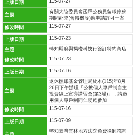
115-07-27
學
校
有關大陸委員會函釋公務員留職停薪
組
期間赴陸(含轉機等)應申請許可一案
織
115-07-27
E
化
115-07-23
校
轉知縣府與褐橙科技行簽訂特約商店
務
115-07-23
學
校
115-07-16
特
色
退休撫卹基金管理局於本(115)年8月
26日下午辦理「公教個人專戶制自主
校
投資線上宣導講習會(第3場)」，請適
園
用個人專戶制同仁踴躍參加
成
115-07-16
果
115-07-09
相
關
轉知臺灣雲林地方法院免費律師諮詢
連