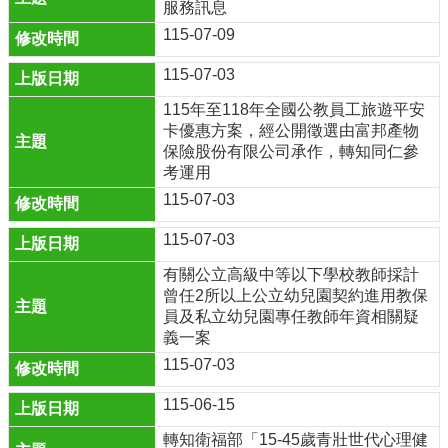
服務訊息
結
115-07-09
回
115-07-03
首
頁
115年至118年全國公教員工旅遊平安
卡優惠方案，經公開徵選由富邦產物
網
保險股份有限公司承作，轉知同仁參
站
考運用
導
115-07-03
覽
115-07-03
雲
林
有關公立高級中等以下學校教師採計
縣
曾任2所以上公立幼兒園契約進用教保
政
員及私立幼兒園專任教師年資相關疑
府
義一案
115-07-03
雲
林
115-06-15
縣
教
轉知衛福部「15-45歲青壯世代心理健