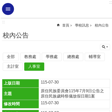
:::
跳到主要內容區塊
進
階
搜
:::
尋
首頁
學校訊息
校內公告
熱
校內公告
門
關
鍵
字
全部
教務處
學務處
總務處
輔導室
學
主計室
人事室
校
訊
息
115-07-30
認
原住民族委員會115年7月9日公告之
識
原住民族歲時祭儀放假日期1案
虎
115-07-30
小