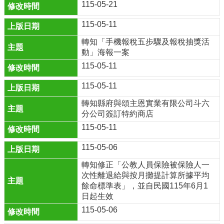
料
115-05-21
開
放
115-05-11
宣
轉知「手機報稅五步驟及報稅抽獎活
告
動」海報一案
隱
115-05-11
私
權
115-05-11
宣
轉知縣府與頌主恩實業有限公司斗六
告
分公司簽訂特約商店
資
115-05-11
訊
安
115-05-06
全
轉知修正「公教人員保險被保險人一
政
次性離退給與按月攤提計算所據平均
策
餘命標準表」，並自民國115年6月1
日起生效
115-05-06