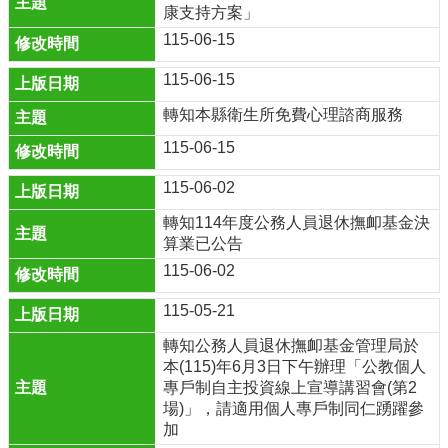
育
康支持方案」
網
115-06-15
雲
115-06-15
林
縣
轉知本縣衛生所免費心理諮商服務
資
訊
115-06-15
入
115-06-02
口
網
轉知114年度公務人員退休撫卹基金決
算業已公告
English
115-06-02
網
站
115-05-21
管
轉知公務人員退休撫卹基金管理局於
理
本(115)年6月3日下午辦理「公教個人
專戶制自主投資線上宣導講習會(第2
網
場)」，請適用個人專戶制同仁踴躍參
站
加
資